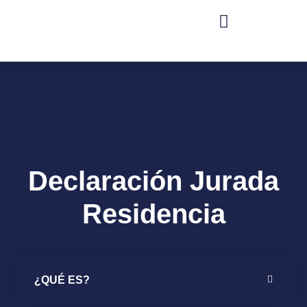
DECLARACIONES Y AUTORIZACIONES
INFORMACION INSTITUCIONAL
Acceso Público Ley 21.772
Declaración Jurada
Residencia
¿QUÉ ES?